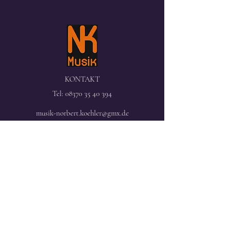
KONTAKT
Tel:
08370 35 40 394
musik-norbert.koehler@gmx.de
©2025 Köhler Norbert. Erstellt mit Wix.com